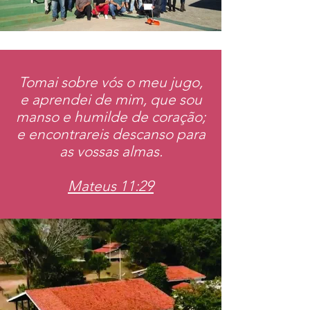
Tomai sobre vós o meu jugo,
e aprendei de mim, que sou
manso e humilde de coração;
e encontrareis descanso para
as vossas almas.
Mateus 11:29